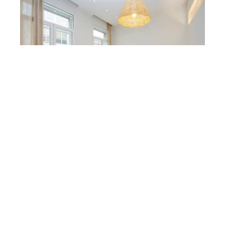
El apartamento
60 m²
4 personas
1 cama doble & 2
sofás cama
VER MÁS
RESERVA